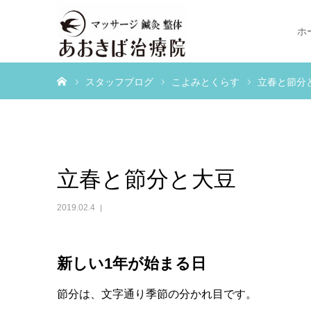
ホ
ホーム
スタッフブログ
こよみとくらす
立春と節分
立春と節分と大豆
2019.02.4
新しい1年が始まる日
節分は、文字通り季節の分かれ目です。