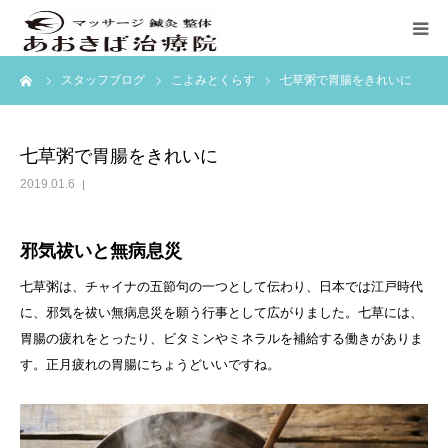
ーム
スタッフブログ
こよみとくらす
七草粥で胃腸をきれいに
ホーム
初めての方へ
七草粥で胃腸をきれいに
2019.01.6
料金表
邪気祓いと無病息災
訪問マッサージ
七草粥は、チャイナの五節句の一つとして伝わり、日本では江戸時代
に、邪気を祓い無病息災を願う行事として広がりました。七草には、
ブログ
胃腸の疲れをとったり、ビタミンやミネラルを補給する働きがありま
す。正月疲れの胃腸にちょうどいいですね。
アクセス