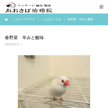
ーム
スタッフブログ
こよみとくらす
春野菜 辛みと酸味
ホーム
初めての方へ
春野菜 辛みと酸味
2018.03.27
料金表
訪問マッサージ
ブログ
アクセス