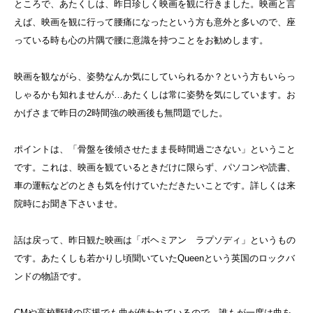
ところで、あたくしは、昨日珍しく映画を観に行きました。映画と言
えば、映画を観に行って腰痛になったという方も意外と多いので、座
っている時も心の片隅で腰に意識を持つことをお勧めします。
映画を観ながら、姿勢なんか気にしていられるか？という方もいらっ
しゃるかも知れませんが…あたくしは常に姿勢を気にしています。お
かげさまで昨日の2時間強の映画後も無問題でした。
ポイントは、「骨盤を後傾させたまま長時間過ごさない」ということ
です。これは、映画を観ているときだけに限らず、パソコンや読書、
車の運転などのときも気を付けていただきたいことです。詳しくは来
院時にお聞き下さいませ。
話は戻って、昨日観た映画は「ボヘミアン ラプソディ」というもの
です。あたくしも若かりし頃聞いていたQueenという英国のロックバ
ンドの物語です。
CMや高校野球の応援でも曲が使われているので、誰もが一度は曲を