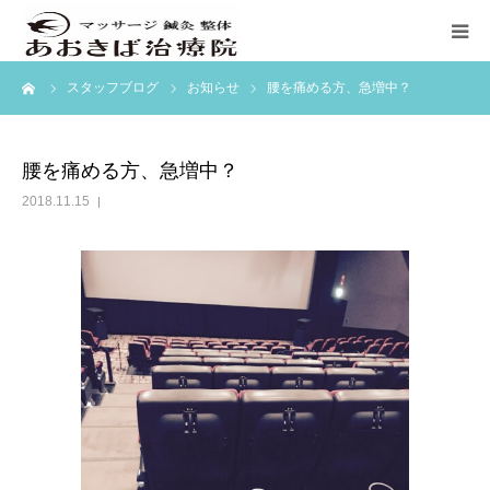
ーム
スタッフブログ
お知らせ
腰を痛める方、急増中？
ホーム
初めての方へ
腰を痛める方、急増中？
2018.11.15
料金表
訪問マッサージ
ブログ
アクセス