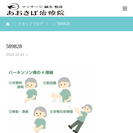
ーム
スタッフブログ
589828
ホーム
初めての方へ
589828
2018.12.10
料金表
訪問マッサージ
ブログ
アクセス