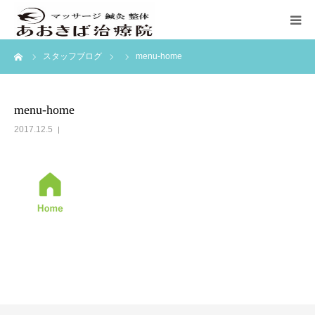
ーム
スタッフブログ
menu-home
ホーム
初めての方へ
menu-home
2017.12.5
料金表
訪問マッサージ
ブログ
アクセス