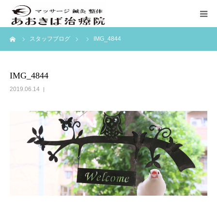
ーム
スタッフブログ
IMG_4844
ホーム
初めての方へ
IMG_4844
2019.06.14
料金表
訪問マッサージ
ブログ
アクセス