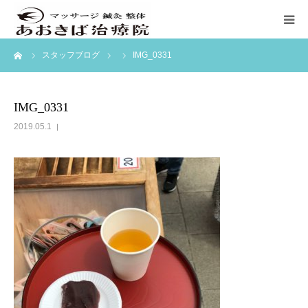
ーム
スタッフブログ
IMG_0331
ホーム
初めての方へ
IMG_0331
2019.05.1
料金表
訪問マッサージ
ブログ
アクセス