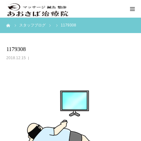
ーム
スタッフブログ
1179308
ホーム
初めての方へ
1179308
2018.12.15
料金表
訪問マッサージ
ブログ
アクセス